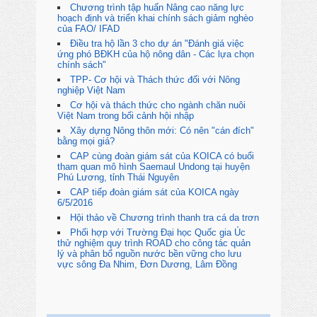
Chương trình tập huấn Nâng cao năng lực
hoạch định và triển khai chính sách giảm nghèo
của FAO/ IFAD
Điều tra hộ lần 3 cho dự án "Đánh giá việc
ứng phó BĐKH của hộ nông dân - Các lựa chọn
chính sách"
TPP- Cơ hội và Thách thức đối với Nông
nghiệp Việt Nam
Cơ hội và thách thức cho ngành chăn nuôi
Việt Nam trong bối cảnh hội nhập
Xây dựng Nông thôn mới: Có nên "cán đích"
bằng mọi giá?
CAP cùng đoàn giám sát của KOICA có buổi
tham quan mô hình Saemaul Undong tại huyện
Phú Lương, tỉnh Thái Nguyên
CAP tiếp đoàn giám sát của KOICA ngày
6/5/2016
Hội thảo về Chương trình thanh tra cá da trơn
Phối hợp với Trường Đại học Quốc gia Úc
thử nghiệm quy trình ROAD cho công tác quản
lý và phân bổ nguồn nước bền vững cho lưu
vực sông Đa Nhim, Đơn Dương, Lâm Đồng