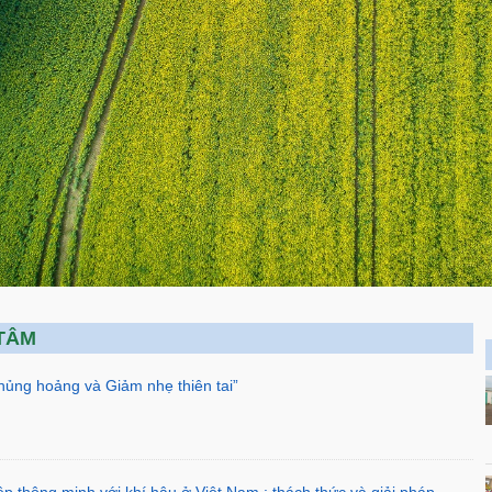
TÂM
hủng hoảng và Giảm nhẹ thiên tai”
ệp thông minh với khí hậu ở Việt Nam : thách thức và giải pháp