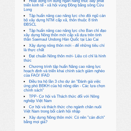
Hoạt động tín dụng ngân hàng thúc đẩy phát
triển kinh tế - xã hội vùng Đồng bằng sông Cửu
Long
Tập huấn nâng cao năng lực cho đội ngũ cán
bộ xây dựng NTM cấp xã, thôn thuộc 8 tỉnh
ĐBSCL
Tập huấn nâng cao năng lực cho Ban chỉ đạo
xây dựng Nông thôn mới cấp xã dựa trên tinh
thần Saemaul Undong Hàn Quốc tại Lào Cai
Xây dựng nông thôn mới - để những tiêu chí
là thực chất
Đạt chuẩn Nông thôn mới- Liệu có chỉ là hình
thức
Chương trình tập huấn Nâng cao năng lực
hoạch định và triển khai chính sách giảm nghèo
của FAO/ IFAD
Điều tra hộ lần 3 cho dự án "Đánh giá việc
ứng phó BĐKH của hộ nông dân - Các lựa chọn
chính sách"
TPP- Cơ hội và Thách thức đối với Nông
nghiệp Việt Nam
Cơ hội và thách thức cho ngành chăn nuôi
Việt Nam trong bối cảnh hội nhập
Xây dựng Nông thôn mới: Có nên "cán đích"
bằng mọi giá?