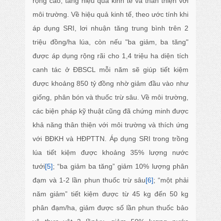
rộng cao, tăng hiệu quả kinh tế và thân thiện với
môi trường. Về hiệu quả kinh tế, theo ước tính khi
áp dụng SRI, lơi nhuận tăng trung bình trên 2
triệu đồng/ha lúa, còn nếu "ba giảm, ba tăng"
được áp dụng rộng rãi cho 1,4 triệu ha diện tích
canh tác ở ĐBSCL mỗi năm sẽ giúp tiết kiệm
được khoảng 850 tỷ đồng nhờ giảm đầu vào như
giống, phân bón và thuốc trừ sâu. Về môi trường,
các biện pháp kỹ thuật cũng đã chứng minh được
khả năng thân thiện với môi trường và thích ứng
với BĐKH và HĐPTTN. Áp dụng SRI trong trồng
lúa tiết kiệm được khoảng 35% lượng nước
tưới
[5]
; “ba giảm ba tăng” giảm 10% lượng phân
đạm và 1-2 lần phun thuốc trừ sâu
[6]
; “một phải
năm giảm” tiết kiệm được từ 45 kg đến 50 kg
phân đạm/ha, giảm được số lần phun thuốc bảo