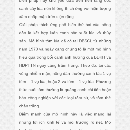
biện pháp này chủ yếu dựa trên nền tảng độc
canh cây lúa nên không thích ứng với hiện tượng
xâm nhập mặn trên diện rộng.
Giải pháp thích ứng phổ biến thứ hai của nông
dân là kết hợp luân canh sản xuất lúa và thủy
sản. Mô hình tôm lúa đã có tại ĐBSCL từ những
năm 1970 và ngày càng chứng tỏ là một mô hình
hiệu quả trong bối cảnh ảnh hưởng của BĐKH và
HĐPTTN ngày càng trầm trọng. Theo đó, tại các
vùng nhiễm mặn, nông dân thường canh tác 1 vụ
tôm – 1 vụ lúa, hoặc 2 vụ tôm – 1 vụ lúa. Phương
thức nuôi tôm thường là quảng canh cải tiến hoặc
bán công nghiệp với các loại tôm sú, và tôm thẻ
chân trắng.
Điểm mạnh của mô hình này là việc mang lại
những lợi ích kinh tế và môi trường rõ nét. Mô