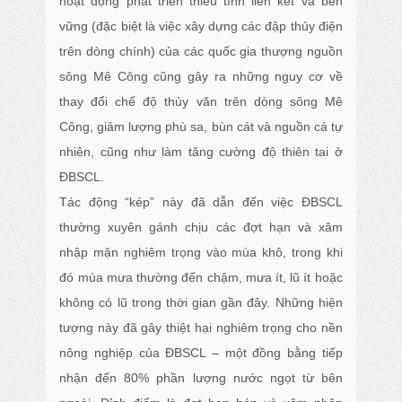
hoạt động phát triển thiếu tính liên kết và bền
vững (đặc biệt là việc xây dựng các đập thủy điện
trên dòng chính) của các quốc gia thượng nguồn
sông Mê Công cũng gây ra những nguy cơ về
thay đổi chế độ thủy văn trên dòng sông Mê
Công, giảm lượng phù sa, bùn cát và nguồn cá tự
nhiên, cũng như làm tăng cường độ thiên tai ở
ĐBSCL.
Tác động “kép” này đã dẫn đến việc ĐBSCL
thường xuyên gánh chịu các đợt hạn và xâm
nhập mặn nghiêm trọng vào mùa khô, trong khi
đó mùa mưa thường đến chậm, mưa ít, lũ ít hoặc
không có lũ trong thời gian gần đây. Những hiện
tượng này đã gây thiệt hại nghiêm trọng cho nền
nông nghiệp của ĐBSCL – một đồng bằng tiếp
nhận đến 80% phần lượng nước ngọt từ bên