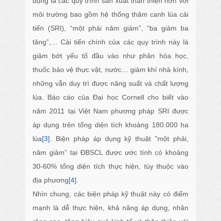
dụng là các quy trình sản xuất thân thiện hơn với
môi trường bao gồm hệ thống thâm canh lúa cải
tiến (SRI), “một phải năm giảm”, “ba giảm ba
tăng”,… Cải tiến chính của các quy trình này là
giảm bớt yếu tố đầu vào như phân hóa học,
thuốc bảo vệ thực vật, nước… giảm khí nhà kính,
những vẫn duy trì được năng suất và chất lượng
lúa. Báo cáo của Đại học Cornell cho biết vào
năm 2011 tại Việt Nam phương pháp SRI được
áp dụng trên tổng diện tích khoảng 180.000 ha
lúa
[3]
. Biện pháp áp dụng kỹ thuật "một phải,
năm giảm” tại ĐBSCL được ước tính có khoảng
30-60% tổng diện tích thực hiện, tùy thuộc vào
địa phương
[4]
.
Nhìn chung, các biện pháp kỹ thuật này có điểm
mạnh là dễ thực hiện, khả năng áp dụng, nhân