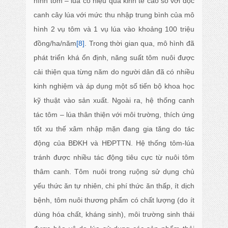
hình tôm – lúa có hiệu quả kinh tế cao so với độc
canh cây lúa với mức thu nhập trung bình của mô
hình 2 vụ tôm và 1 vụ lúa vào khoảng 100 triệu
đồng/ha/năm
[8]
. Trong thời gian qua, mô hình đã
phát triển khá ổn định, năng suất tôm nuôi được
cải thiện qua từng năm do người dân đã có nhiều
kinh nghiệm và áp dụng một số tiến bộ khoa học
kỹ thuật vào sản xuất. Ngoài ra, hệ thống canh
tác tôm – lúa thân thiện với môi trường, thích ứng
tốt xu thế xâm nhập mặn đang gia tăng do tác
động của BĐKH và HĐPTTN. Hệ thống tôm-lúa
tránh được nhiều tác động tiêu cực từ nuôi tôm
thâm canh. Tôm nuôi trong ruộng sử dụng chủ
yếu thức ăn tự nhiên, chi phí thức ăn thấp, ít dịch
bệnh, tôm nuôi thương phẩm có chất lượng (do ít
dùng hóa chất, kháng sinh), môi trường sinh thái