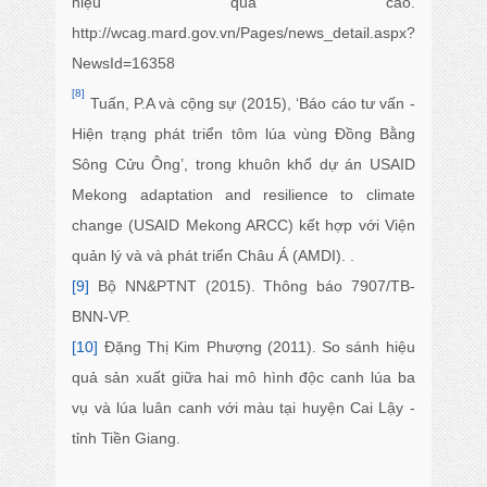
hiệu quả cao.
http://wcag.mard.gov.vn/Pages/news_detail.aspx?
NewsId=16358
[8]
Tuấn, P.A và cộng sự (2015), ‘Báo cáo tư vấn -
Hiện trạng phát triển tôm lúa vùng Đồng Bằng
Sông Cửu Ông’, trong khuôn khổ dự án USAID
Mekong adaptation and resilience to climate
change (USAID Mekong ARCC) kết hợp với Viện
quản lý và và phát triển Châu Á (AMDI). .
[9]
Bộ NN&PTNT (2015). Thông báo 7907/TB-
BNN-VP.
[10]
Đặng Thị Kim Phượng (2011). So sánh hiệu
quả sản xuất giữa hai mô hình độc canh lúa ba
vụ và lúa luân canh với màu tại huyện Cai Lậy -
tỉnh Tiền Giang.