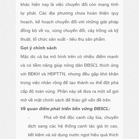
khác hiện nay là việc chuyển đổi còn mang tính
tự phát. Các địa phương chưa hoàn thiện quy
hoạch, kế hoạch chuyển đổi với những giải pháp
đồng bộ về vụ, vùng chuyển đổi, cây trồng và kỹ
thuật, tổ chức sản xuất - tiêu thụ sản phẩm.
Gợi ý chính sách
Mặc dù cả ba mô hình trên có nhiều điểm mạnh
và có tiềm năng giúp nông dân ĐBSCL thích ứng
với BĐKH và HĐPTTN, nhưng đều gặp khó khăn
trong việc nhân rộng để tạo thành xu thế đột phá
cấp độ toàn vùng. Phần này sẽ đưa ra một số gợi
mở về mặt chính sách để tháo gỡ vấn đề trên.
Về quan điểm phát triển bền vững ĐBSCL:
- Phá vỡ thế độc canh cây lúa, chuyển
dịch sang các hệ thống canh tác giá trị cao,
tiết kiệm và sử dụng nước ngọt hiệu quả thích