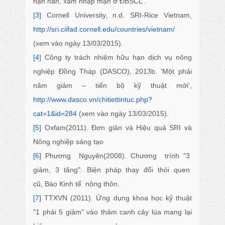
hạn hán, xâm nhập mặn ở ĐBSCL’.
[3]
Cornell University, n.d. SRI-Rice Vietnam,
http://sri.ciifad.cornell.edu/countries/vietnam/
(xem vào ngày 13/03/2015).
[4]
Công ty trách nhiệm hữu hạn dịch vụ nông
nghiệp Đồng Tháp (DASCO), 2013b. ‘Một phải
năm giảm – tiến bộ kỹ thuật mới’,
http://www.dasco.vn/chitiettintuc.php?
cat=1&id=284
(xem vào ngày 13/03/2015).
[5]
Oxfam(2011). Đơn giản và Hiệu quả SRI và
Nông nghiệp sáng tạo
[6]
Phương Nguyên(2008). Chương trình "3
giảm, 3 tăng": Biện pháp thay đổi thói quen
cũ, Báo Kinh tế nông thôn.
[7]
TTXVN (2011). Ứng dụng khoa học kỹ thuật
"1 phải 5 giảm" vào thâm canh cây lúa mang lại