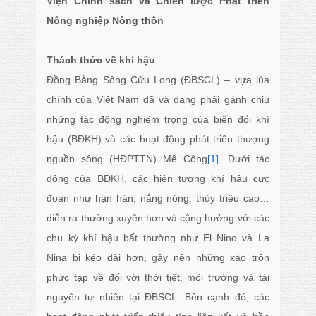
Viện Chính sách và Chiến lược Phát triển
Nông nghiệp Nông thôn
Thách thức về khí hậu
Đồng Bằng Sông Cửu Long (ĐBSCL) – vựa lúa
chính của Việt Nam đã và đang phải gánh chịu
những tác động nghiêm trọng của biến đổi khí
hậu (BĐKH) và các hoạt động phát triển thượng
nguồn sông (HĐPTTN) Mê Công
[1]
. Dưới tác
động của BĐKH, các hiện tượng khí hậu cực
đoan như hạn hán, nắng nóng, thủy triều cao…
diễn ra thường xuyên hơn và cộng hưởng với các
chu kỳ khí hậu bất thường như El Nino và La
Nina bị kéo dài hơn, gây nên những xáo trộn
phức tạp về đối với thời tiết, môi trường và tài
nguyên tự nhiên tại ĐBSCL. Bên cạnh đó, các