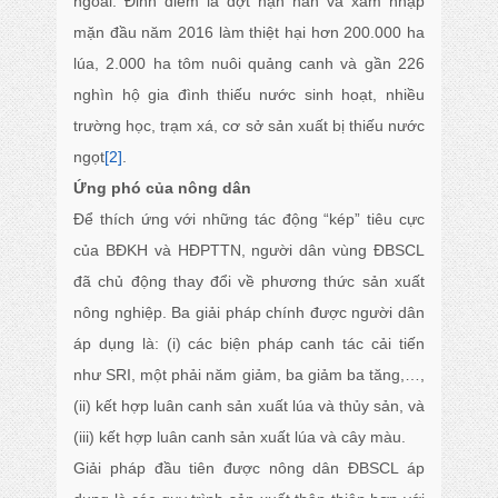
ngoài. Đỉnh điểm là đợt hạn hán và xâm nhập
mặn đầu năm 2016 làm thiệt hại hơn 200.000 ha
lúa, 2.000 ha tôm nuôi quảng canh và gần 226
nghìn hộ gia đình thiếu nước sinh hoạt, nhiều
trường học, trạm xá, cơ sở sản xuất bị thiếu nước
ngọt
[2]
.
Ứng phó của nông dân
Để thích ứng với những tác động “kép” tiêu cực
của BĐKH và HĐPTTN, người dân vùng ĐBSCL
đã chủ động thay đổi về phương thức sản xuất
nông nghiệp. Ba giải pháp chính được người dân
áp dụng là: (i) các biện pháp canh tác cải tiến
như SRI, một phải năm giảm, ba giảm ba tăng,…,
(ii) kết hợp luân canh sản xuất lúa và thủy sản, và
(iii) kết hợp luân canh sản xuất lúa và cây màu.
Giải pháp đầu tiên được nông dân ĐBSCL áp